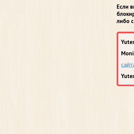
Если в
блоки
либо 
Yutex
Moni
сайт
Yute