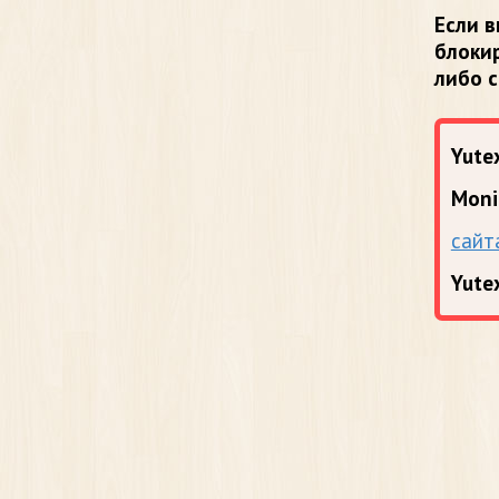
Если в
блоки
либо 
Yutex
Moni
сайт
Yute